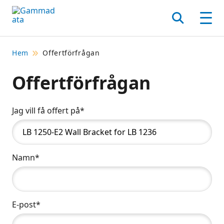
Hoppa
till
Sök
Men
huvudinnehållt
Hem
Offertförfrågan
Offertförfrågan
Jag vill få offert på*
Namn*
E-post*