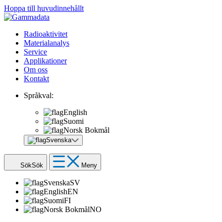
Hoppa till huvudinnehållt
Radioaktivitet
Materialanalys
Service
Applikationer
Om oss
Kontakt
Språkval:
English
Suomi
Norsk Bokmål
Svenska
Sök
Sök
Meny
Svenska
SV
English
EN
Suomi
FI
Norsk Bokmål
NO