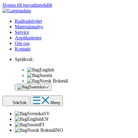
Hoppa till huvudinnehållt
Radioaktivitet
Materialanalys
Service
Applikationer
Om oss
Kontakt
Språkval:
English
Suomi
Norsk Bokmål
Svenska
Sök
Sök
Meny
Svenska
SV
English
EN
Suomi
FI
Norsk Bokmål
NO