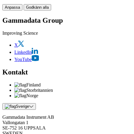
Anpassa
Godkänn alla
Gammadata Group
Improving Science
X
LinkedIn
YouTube
Kontakt
Finland
Storbritannien
Norge
Sverige
Gammadata Instrument AB
Vallongatan 1
SE-752 16 UPPSALA
SWEDEN