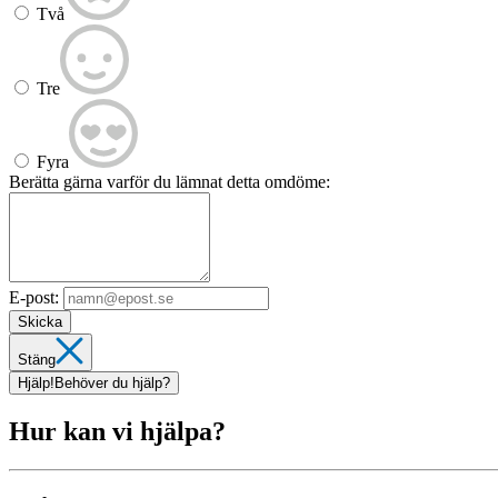
Två
Tre
Fyra
Berätta gärna varför du lämnat detta omdöme:
E-post:
Skicka
Stäng
Hjälp!
Behöver du hjälp?
Hur kan vi hjälpa?