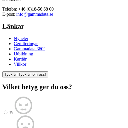
Telefon:
+46 (0)18-56 68 00
E-post:
info@gammadata.se
Länkar
Nyheter
Certifieringar
Gammadata 360°
Utbildning
Karriär
Villkor
Tyck till!
Tyck till om oss!
Vilket betyg ger du oss?
Ett