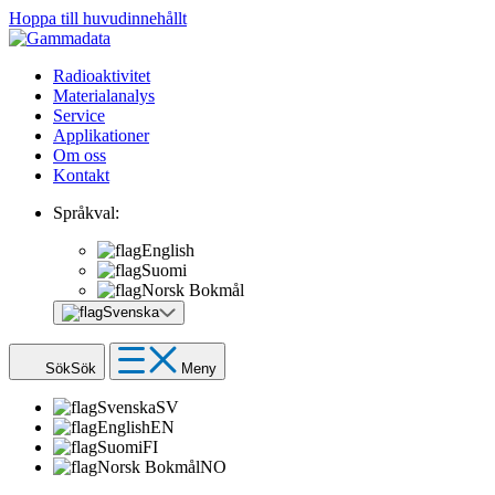
Hoppa till huvudinnehållt
Radioaktivitet
Materialanalys
Service
Applikationer
Om oss
Kontakt
Språkval:
English
Suomi
Norsk Bokmål
Svenska
Sök
Sök
Meny
Svenska
SV
English
EN
Suomi
FI
Norsk Bokmål
NO