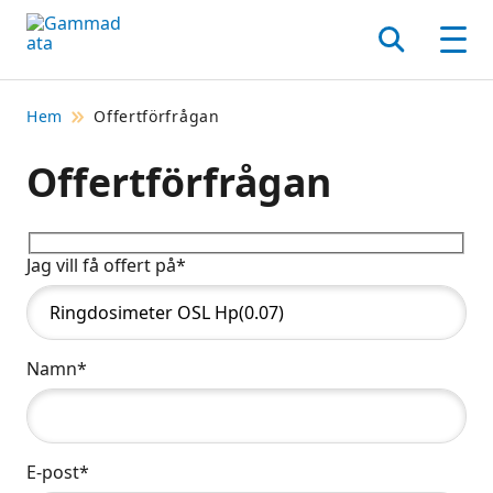
Hoppa
till
Sök
Men
huvudinnehållt
Hem
Offertförfrågan
Offertförfrågan
Jag vill få offert på*
Namn*
E-post*