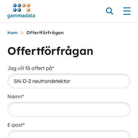
Hoppa
till
Sök
Men
huvudinnehållt
Hem
Offertförfrågan
Offertförfrågan
Jag vill få offert på*
Namn*
E-post*