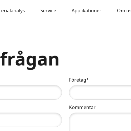
erialanalys
Service
Applikationer
Om o
rfrågan
Företag*
Kommentar