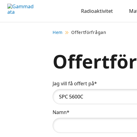
Hoppa
Radioaktivitet
Mat
till
huvudinnehållt
Hem
Offertförfrågan
Offertfö
Jag vill få offert på*
Namn*