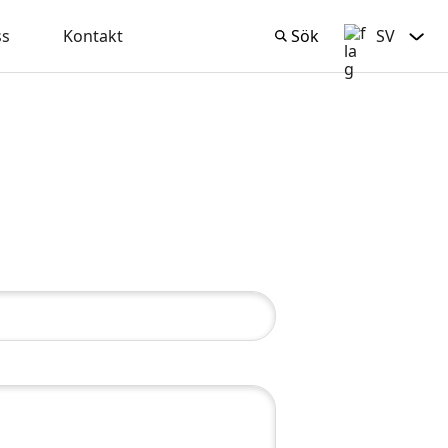
ss
Kontakt
Sök
SV
Sök
Svenska