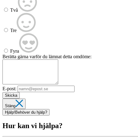
Två
Tre
Fyra
Berätta gärna varför du lämnat detta omdöme:
E-post:
Skicka
Stäng
Hjälp!
Behöver du hjälp?
Hur kan vi hjälpa?