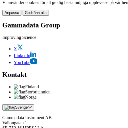
Vi använder cookies för att ge dig bästa möjliga upplevelse på vår he
Anpassa
Godkänn alla
Gammadata Group
Improving Science
X
LinkedIn
YouTube
Kontakt
Finland
Storbritannien
Norge
Sverige
Gammadata Instrument AB
Vallongatan 1
SE-752 16 UPPSALA