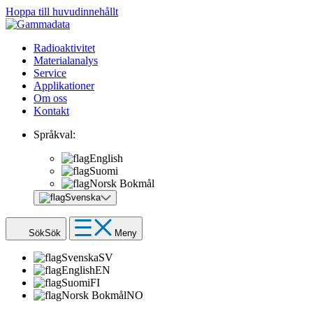
Hoppa till huvudinnehållt
Radioaktivitet
Materialanalys
Service
Applikationer
Om oss
Kontakt
Språkval:
English
Suomi
Norsk Bokmål
Svenska
Sök
Sök
Meny
Svenska
SV
English
EN
Suomi
FI
Norsk Bokmål
NO