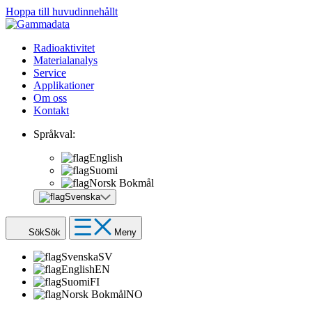
Hoppa till huvudinnehållt
Radioaktivitet
Materialanalys
Service
Applikationer
Om oss
Kontakt
Språkval:
English
Suomi
Norsk Bokmål
Svenska
Sök
Sök
Meny
Svenska
SV
English
EN
Suomi
FI
Norsk Bokmål
NO