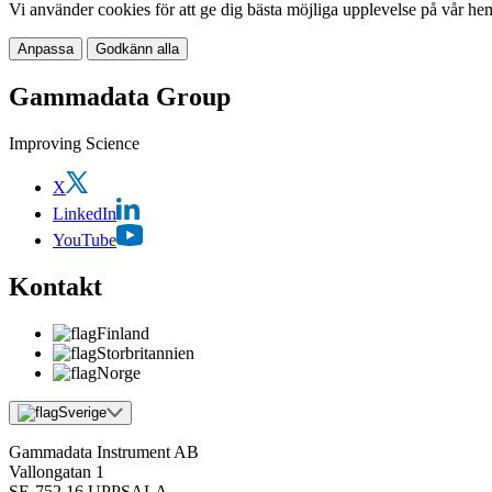
Vi använder cookies för att ge dig bästa möjliga upplevelse på vår he
Anpassa
Godkänn alla
Gammadata Group
Improving Science
X
LinkedIn
YouTube
Kontakt
Finland
Storbritannien
Norge
Sverige
Gammadata Instrument AB
Vallongatan 1
SE-752 16 UPPSALA