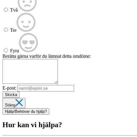
Två
Tre
Fyra
Berätta gärna varför du lämnat detta omdöme:
E-post:
Skicka
Stäng
Hjälp!
Behöver du hjälp?
Hur kan vi hjälpa?