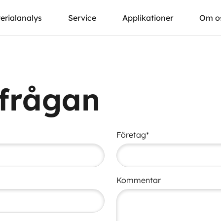
erialanalys
Service
Applikationer
Om o
rfrågan
Företag*
Kommentar