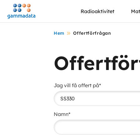
Hoppa
Radioaktivitet
Mat
till
huvudinnehållt
Hem
Offertförfrågan
Offertfö
Jag vill få offert på*
Namn*