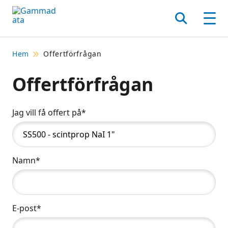
Hoppa
till
Sök
Men
huvudinnehållt
Hem
Offertförfrågan
Offertförfrågan
Jag vill få offert på*
Namn*
E-post*