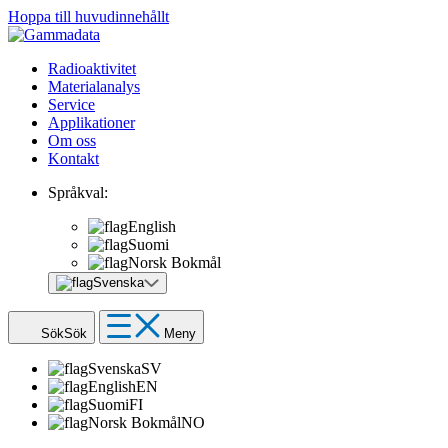
Hoppa till huvudinnehållt
Radioaktivitet
Materialanalys
Service
Applikationer
Om oss
Kontakt
Språkval:
English
Suomi
Norsk Bokmål
Svenska
Sök
Sök
Meny
Svenska
SV
English
EN
Suomi
FI
Norsk Bokmål
NO