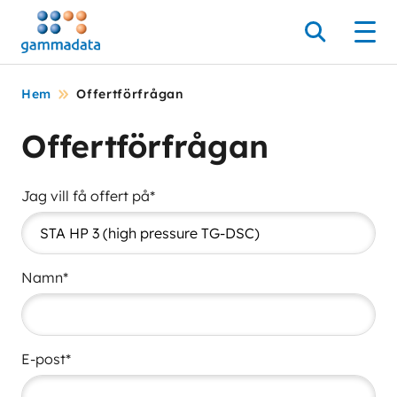
Hoppa
till
Sök
Men
huvudinnehållt
Hem
Offertförfrågan
Offertförfrågan
Jag vill få offert på*
Namn*
E-post*