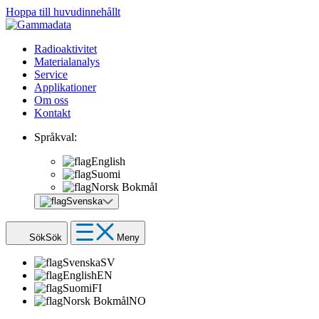
Hoppa till huvudinnehållt
Radioaktivitet
Materialanalys
Service
Applikationer
Om oss
Kontakt
Språkval:
English
Suomi
Norsk Bokmål
Svenska
Sök
Sök
Meny
Svenska
SV
English
EN
Suomi
FI
Norsk Bokmål
NO