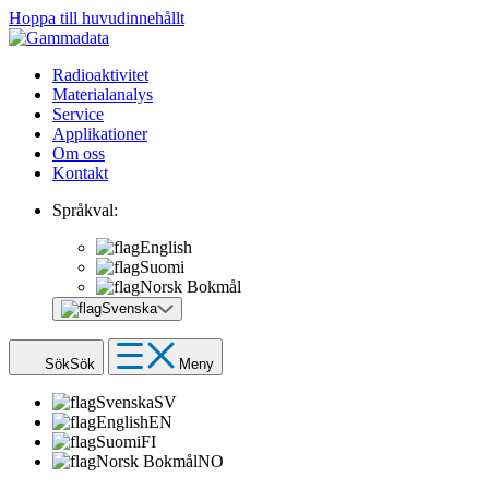
Hoppa till huvudinnehållt
Radioaktivitet
Materialanalys
Service
Applikationer
Om oss
Kontakt
Språkval:
English
Suomi
Norsk Bokmål
Svenska
Sök
Sök
Meny
Svenska
SV
English
EN
Suomi
FI
Norsk Bokmål
NO