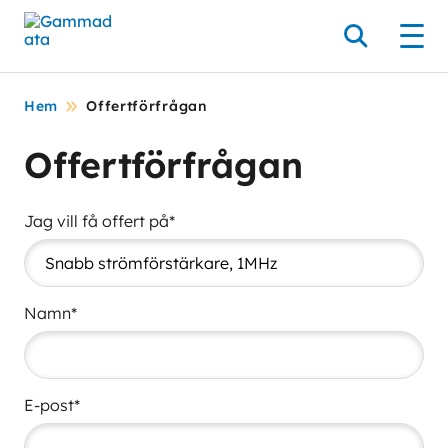
Hoppa
till
Sök
Men
huvudinnehållt
Hem
Offertförfrågan
Offertförfrågan
Jag vill få offert på*
Namn*
E-post*