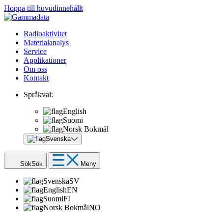
Hoppa till huvudinnehållt
Radioaktivitet
Materialanalys
Service
Applikationer
Om oss
Kontakt
Språkval:
English
Suomi
Norsk Bokmål
Svenska
Sök
Sök
Meny
Svenska
SV
English
EN
Suomi
FI
Norsk Bokmål
NO