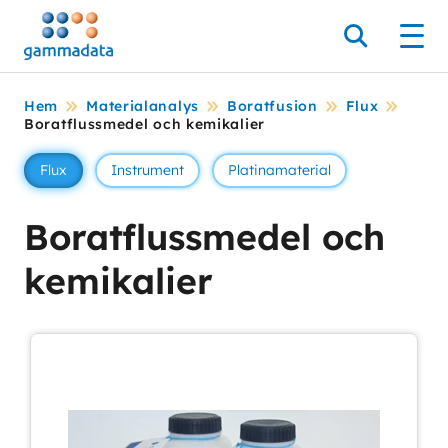
Hoppa
till
Sök
Men
huvudinnehållt
Hem
Materialanalys
Boratfusion
Flux
Boratflussmedel och kemikalier
Flux
Instrument
Platinamaterial
Boratflussmedel och
kemikalier