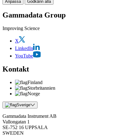
Anpassa
Godkänn alla
Gammadata Group
Improving Science
X
LinkedIn
YouTube
Kontakt
Finland
Storbritannien
Norge
Sverige
Gammadata Instrument AB
Vallongatan 1
SE-752 16 UPPSALA
SWEDEN