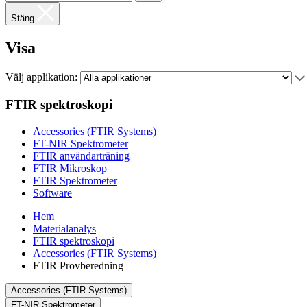
Stäng
Visa
Välj applikation:
FTIR spektroskopi
Accessories (FTIR Systems)
FT-NIR Spektrometer
FTIR användarträning
FTIR Mikroskop
FTIR Spektrometer
Software
Hem
Materialanalys
FTIR spektroskopi
Accessories (FTIR Systems)
FTIR Provberedning
Accessories (FTIR Systems)
FT-NIR Spektrometer