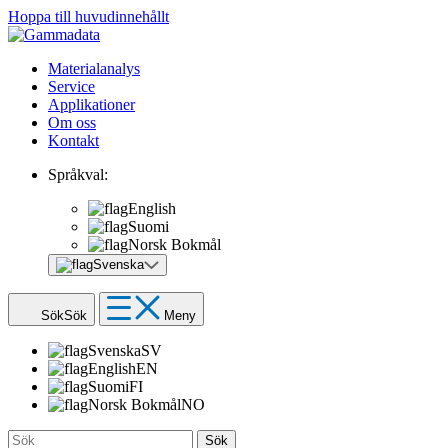
Hoppa till huvudinnehållt
Materialanalys
Service
Applikationer
Om oss
Kontakt
Språkval:
English
Suomi
Norsk Bokmål
Svenska
Sök
Sök
Meny
Svenska
SV
English
EN
Suomi
FI
Norsk Bokmål
NO
Sök