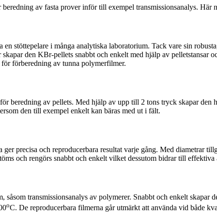
r beredning av fasta prover inför till exempel transmissionsanalys. Här n
ka
en stöttepelare i många analytiska laboratorium. Tack vare sin
robusta
r
skapar den
KBr-pellets snabbt och enkelt med hjälp av pelletstansar o
för förberedning av tunna polymerfilmer.
för beredning av pellets. Med hjälp av upp till 2 tons tryck skapar den
rsom den till exempel enkelt kan bäras med ut i fält.
ka ger precisa och reproducerbara resultat varje gång. Med diametrar til
na töms och rengörs snabbt och enkelt vilket dessutom bidrar till effektiva 
m, såsom transmissionsanalys av polymerer. Snabbt och enkelt skapar de
o
400
C. De reproducerbara filmerna går utmärkt att använda vid både kvali