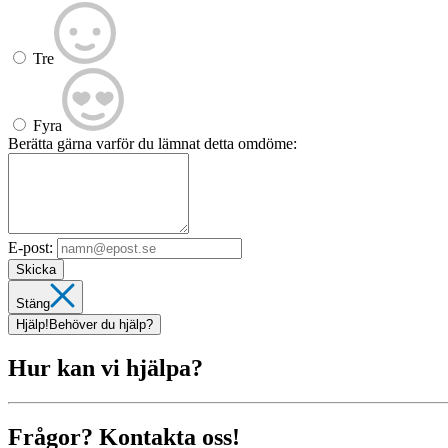
Tre
Fyra
Berätta gärna varför du lämnat detta omdöme:
E-post:
Skicka
Stäng
Hjälp!
Behöver du hjälp?
Hur kan vi hjälpa?
Frågor? Kontakta oss!