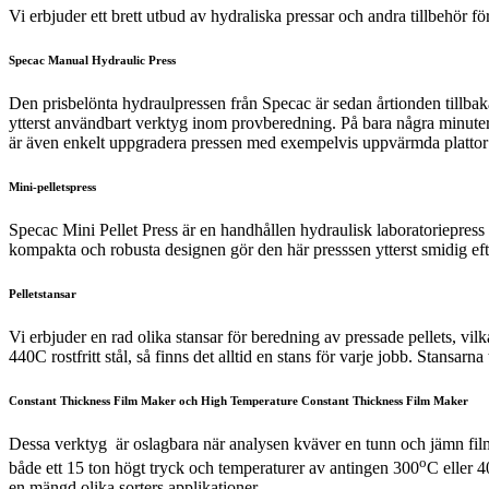
Vi erbjuder ett brett utbud av hydraliska pressar och andra tillbehör fö
Specac Manual Hydraulic Press
Den prisbelönta hydraulpressen från Specac är s
edan årtionden tillba
ytterst användbart verktyg inom provberedning
. P
å bara några minute
är även enkelt uppgradera pressen med exempelvis uppvärmda plattor 
Mini-pelletspress
Specac Mini Pellet Press är en handhållen hydraulisk laboratoriepress 
kompakta och robusta designen gör den här presssen ytterst smidig efte
Pelletstansar
Vi erbjuder en rad olika stansar för beredning av pressade pellets, vil
440C rostfritt stål, så finns det alltid en stans för varje jobb. Stansar
Constant Thickness Film Maker och High Temperature Constant Thickness Film Maker
Dessa verktyg är oslagbara när analysen kväver en tunn och jämn fil
o
både ett 15 ton högt tryck och temperaturer av antingen 300
C eller 
en mängd olika sorters applikationer.