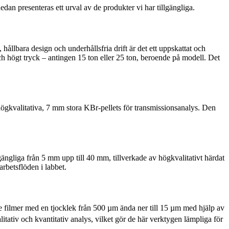
edan presenteras ett urval av de produkter vi har tillgängliga.
, hållbara design och underhållsfria drift är det ett uppskattat och
ch högt tryck – antingen 15 ton eller 25 ton, beroende på modell.
Det
 högkvalitativa, 7 mm stora KBr-pellets för transmissionsanalys. Den
lgängliga från 5 mm upp till 40 mm, tillverkade av högkvalitativt härdat
arbetsflöden i labbet.
 filmer med en tjocklek från 500 µm ända ner till 15 µm med hjälp av
tativ och kvantitativ analys, vilket gör de här verktygen lämpliga för