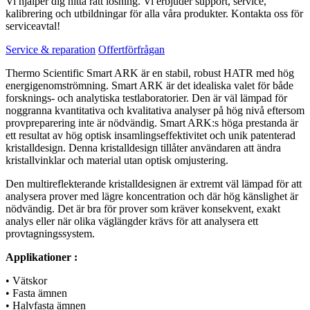
Vi hjälper dig hitta rätt lösning. Vi erbjuder support, service,
kalibrering och utbildningar för alla våra produkter. Kontakta oss för
serviceavtal!
Service & reparation
Offertförfrågan
Thermo Scientific Smart ARK är en stabil, robust HATR med hög
energigenomströmning. Smart ARK är det idealiska valet för både
forsknings- och analytiska testlaboratorier. Den är väl lämpad för
noggranna kvantitativa och kvalitativa analyser på hög nivå eftersom
provpreparering inte är nödvändig. Smart ARK:s höga prestanda är
ett resultat av hög optisk insamlingseffektivitet och unik patenterad
kristalldesign. Denna kristalldesign tillåter användaren att ändra
kristallvinklar och material utan optisk omjustering.
Den multireflekterande kristalldesignen är extremt väl lämpad för att
analysera prover med lägre koncentration och där hög känslighet är
nödvändig. Det är bra för prover som kräver konsekvent, exakt
analys eller när olika väglängder krävs för att analysera ett
provtagningssystem.
Applikationer :
• Vätskor
• Fasta ämnen
• Halvfasta ämnen