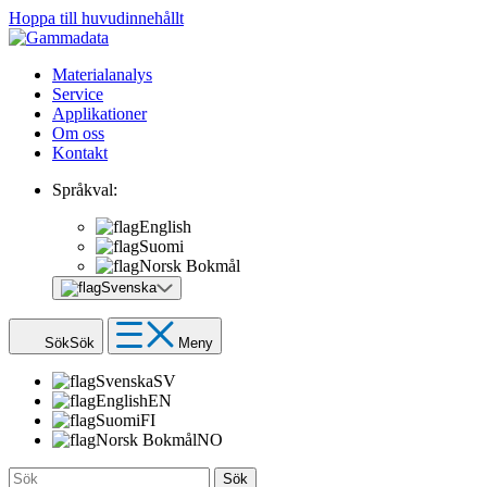
Hoppa till huvudinnehållt
Materialanalys
Service
Applikationer
Om oss
Kontakt
Språkval:
English
Suomi
Norsk Bokmål
Svenska
Sök
Sök
Meny
Svenska
SV
English
EN
Suomi
FI
Norsk Bokmål
NO
Sök