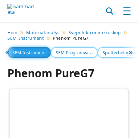
Hoppa
till
Sök
Men
huvudinnehållt
Hem
Materialanalys
Svepelektronmikroskop
SEM Instrument
Phenom PureG7
SEM Instrument
SEM Programvara
Sputterbeläggni
Föregående
Se 
Phenom PureG7