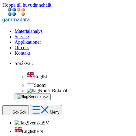
Hoppa till huvudinnehållt
Materialanalys
Service
Applikationer
Om oss
Kontakt
Språkval:
English
Suomi
Norsk Bokmål
Svenska
Sök
Sök
Meny
Svenska
SV
English
EN