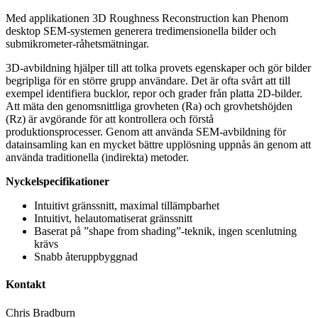
Med applikationen 3D Roughness Reconstruction kan Phenom
desktop SEM-systemen generera tredimensionella bilder och
submikrometer-råhetsmätningar.
3D-avbildning hjälper till att tolka provets egenskaper och gör bilder
begripliga för en större grupp användare. Det är ofta svårt att till
exempel identifiera bucklor, repor och grader från platta 2D-bilder.
Att mäta den genomsnittliga grovheten (Ra) och grovhetshöjden
(Rz) är avgörande för att kontrollera och förstå
produktionsprocesser. Genom att använda SEM-avbildning för
datainsamling kan en mycket bättre upplösning uppnås än genom att
använda traditionella (indirekta) metoder.
Nyckelspecifikationer
Intuitivt gränssnitt, maximal tillämpbarhet
Intuitivt, helautomatiserat gränssnitt
Baserat på ”shape from shading”-teknik, ingen scenlutning
krävs
Snabb återuppbyggnad
Kontakt
Chris Bradburn