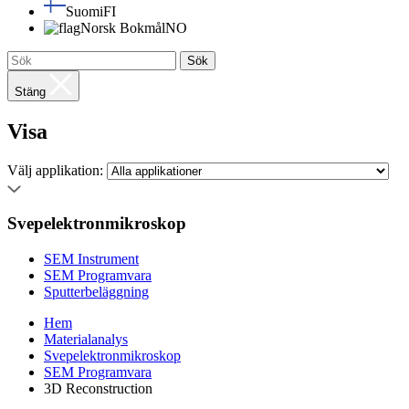
Suomi
FI
Norsk Bokmål
NO
Sök
Stäng
Visa
Välj applikation:
Svepelektronmikroskop
SEM Instrument
SEM Programvara
Sputterbeläggning
Hem
Materialanalys
Svepelektronmikroskop
SEM Programvara
3D Reconstruction