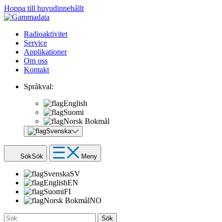
Hoppa till huvudinnehållt
Radioaktivitet
Service
Applikationer
Om oss
Kontakt
Språkval:
English
Suomi
Norsk Bokmål
Svenska
Sök
Sök
Meny
Svenska
SV
English
EN
Suomi
FI
Norsk Bokmål
NO
Sök