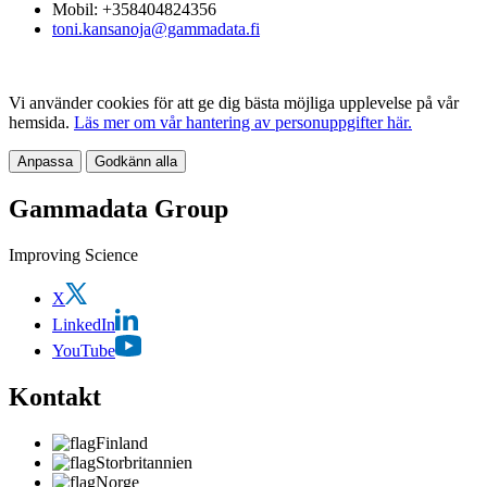
Mobil: +358404824356
toni.kansanoja@gammadata.fi
Vi använder cookies för att ge dig bästa möjliga upplevelse på vår
hemsida.
Läs mer om vår hantering av personuppgifter här.
Anpassa
Godkänn alla
Gammadata Group
Improving Science
X
LinkedIn
YouTube
Kontakt
Finland
Storbritannien
Norge