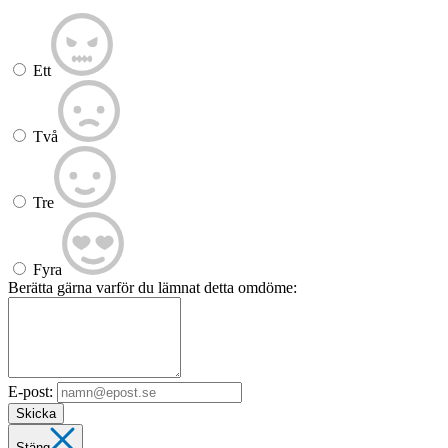
Ett
Två
Tre
Fyra
Berätta gärna varför du lämnat detta omdöme:
E-post:
Skicka
Stäng