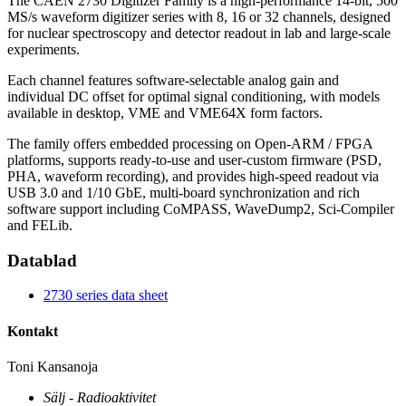
The CAEN 2730 Digitizer Family is a high‑performance 14‑bit, 500
MS/s waveform digitizer series with 8, 16 or 32 channels, designed
for nuclear spectroscopy and detector readout in lab and large‑scale
experiments.
Each channel features software‑selectable analog gain and
individual DC offset for optimal signal conditioning, with models
available in desktop, VME and VME64X form factors.
The family offers embedded processing on Open‑ARM / FPGA
platforms, supports ready‑to‑use and user‑custom firmware (PSD,
PHA, waveform recording), and provides high‑speed readout via
USB 3.0 and 1/10 GbE, multi‑board synchronization and rich
software support including CoMPASS, WaveDump2, Sci‑Compiler
and FELib.
Datablad
2730 series data sheet
Kontakt
Toni Kansanoja
Sälj - Radioaktivitet