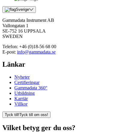
Sverige
Gammadata Instrument AB
Vallongatan 1
SE-752 16 UPPSALA
SWEDEN
Telefon:
+46 (0)18-56 68 00
E-post:
info@gammadata.se
Länkar
Nyheter
Certifieringar
Gammadata 360°
Utbildning
Karriär
Villkor
Tyck till!
Tyck till om oss!
Vilket betyg ger du oss?