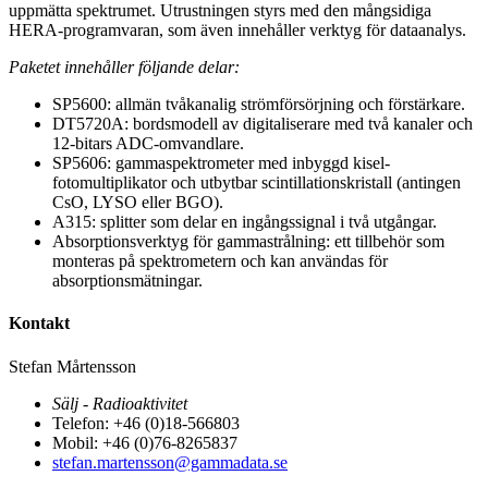
uppmätta spektrumet. Utrustningen styrs med den mångsidiga
HERA-programvaran, som även innehåller verktyg för dataanalys.
Paketet innehåller följande delar:
SP5600: allmän tvåkanalig strömförsörjning och förstärkare.
DT5720A: bordsmodell av digitaliserare med två kanaler och
12-bitars ADC-omvandlare.
SP5606: gammaspektrometer med inbyggd kisel-
fotomultiplikator och utbytbar scintillationskristall (antingen
CsO, LYSO eller BGO).
A315: splitter som delar en ingångssignal i två utgångar.
Absorptionsverktyg för gammastrålning: ett tillbehör som
monteras på spektrometern och kan användas för
absorptionsmätningar.
Kontakt
Stefan Mårtensson
Sälj - Radioaktivitet
Telefon: +46 (0)18-566803
Mobil: +46 (0)76-8265837
stefan.martensson@gammadata.se