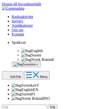
Hoppa till huvudinnehållt
Radioaktivitet
Service
Applikationer
Om oss
Kontakt
Språkval:
English
Suomi
Norsk Bokmål
Svenska
Sök
Sök
Meny
Svenska
SV
English
EN
Suomi
FI
Norsk Bokmål
NO
Sök