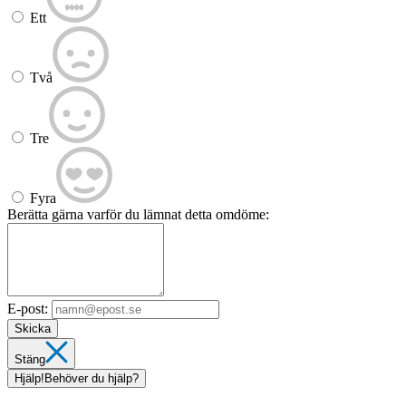
Ett
Två
Tre
Fyra
Berätta gärna varför du lämnat detta omdöme:
E-post:
Skicka
Stäng
Hjälp!
Behöver du hjälp?