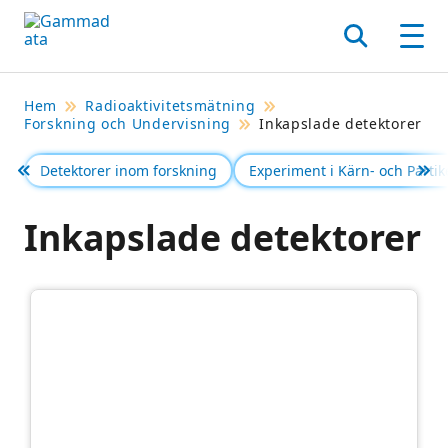
Hoppa
till
Sök
Men
huvudinnehållt
Hem
Radioaktivitetsmätning
Forskning och Undervisning
Inkapslade detektorer
Detektorer inom forskning
Experiment i Kärn- och Partike
Föregående
Se 
Inkapslade detektorer