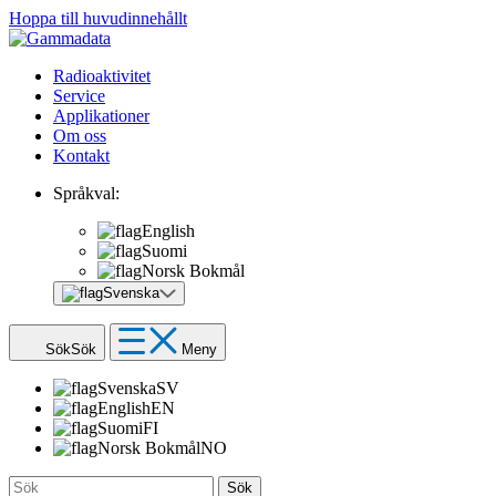
Hoppa till huvudinnehållt
Radioaktivitet
Service
Applikationer
Om oss
Kontakt
Språkval:
English
Suomi
Norsk Bokmål
Svenska
Sök
Sök
Meny
Svenska
SV
English
EN
Suomi
FI
Norsk Bokmål
NO
Sök