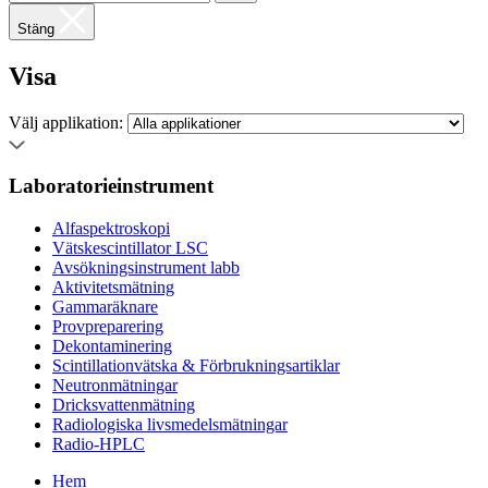
Stäng
Visa
Välj applikation:
Laboratorieinstrument
Alfaspektroskopi
Vätskescintillator LSC
Avsökningsinstrument labb
Aktivitetsmätning
Gammaräknare
Provpreparering
Dekontaminering
Scintillationvätska & Förbrukningsartiklar
Neutronmätningar
Dricksvattenmätning
Radiologiska livsmedelsmätningar
Radio-HPLC
Hem