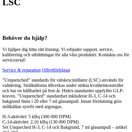
LSC
Behöver du hjälp?
Vi hjälper dig hitta rätt lösning. Vi erbjuder support, service,
kalibrering och utbildningar för alla våra produkter. Kontakta oss för
serviceavtal!
Service & reparation
Offertförfrågan
”Unquenched” standards för vätskescintillator (LSC) används för
validering. Strålkällorna tillverkas under strikta kvalitetskontroller
och har en hållbarhet på fem år. Hidex-standarder uppfyller GLP-
kraven. ”Unquenched” standardset inkluderar H-3, C-14 och
bakgrund finns i 20 eller 7 ml glasampull. Innan förslutning görs
strålkällan syrefri med argongas.
H-3-aktivitet: 5 kBq (300 000 DPM)
C-14-aktivitet: 2,16 kBq (130 000 DPM)
Set Unqueched H-3, C-14 och Bakgrund, 7 ml glasampull – artikel