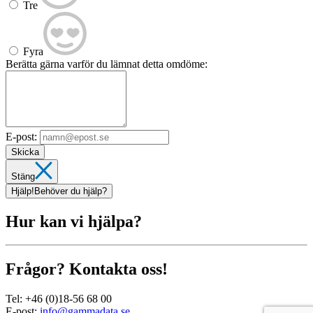
Tre
Fyra
Berätta gärna varför du lämnat detta omdöme:
E-post:
Skicka
Stäng
Hjälp!
Behöver du hjälp?
Hur kan vi hjälpa?
Frågor? Kontakta oss!
Tel:
+46 (0)18-56 68 00
E-post:
info@gammadata.se