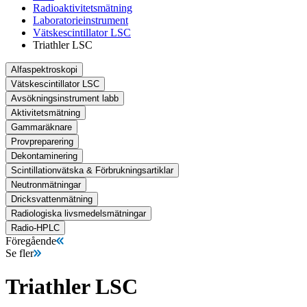
Radioaktivitetsmätning
Laboratorieinstrument
Vätskescintillator LSC
Triathler LSC
Alfaspektroskopi
Vätskescintillator LSC
Avsökningsinstrument labb
Aktivitetsmätning
Gammaräknare
Provpreparering
Dekontaminering
Scintillationvätska & Förbrukningsartiklar
Neutronmätningar
Dricksvattenmätning
Radiologiska livsmedelsmätningar
Radio-HPLC
Föregående
Se fler
Triathler LSC