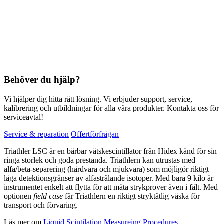
Behöver du hjälp?
Vi hjälper dig hitta rätt lösning. Vi erbjuder support, service,
kalibrering och utbildningar för alla våra produkter. Kontakta oss för
serviceavtal!
Service & reparation
Offertförfrågan
Triathler LSC är en bärbar vätskescintillator från Hidex känd för sin
ringa storlek och goda prestanda. Triathlern kan utrustas med
alfa/beta-separering (hårdvara och mjukvara) som möjligör riktigt
låga detektionsgränser av alfastrålande isotoper. Med bara 9 kilo är
instrumentet enkelt att flytta för att mäta strykprover även i fält. Med
optionen
field case
får Triathlern en riktigt stryktåtlig väska för
transport och förvaring.
Läs mer om
Liquid Scintilation Measureing Procedures