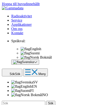
Hoppa till huvudinnehållt
Radioaktivitet
Service
Applikationer
Om oss
Kontakt
Språkval:
English
Suomi
Norsk Bokmål
Svenska
Sök
Sök
Meny
Svenska
SV
English
EN
Suomi
FI
Norsk Bokmål
NO
Sök