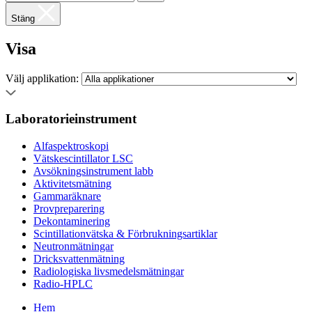
Stäng
Visa
Välj applikation:
Laboratorieinstrument
Alfaspektroskopi
Vätskescintillator LSC
Avsökningsinstrument labb
Aktivitetsmätning
Gammaräknare
Provpreparering
Dekontaminering
Scintillationvätska & Förbrukningsartiklar
Neutronmätningar
Dricksvattenmätning
Radiologiska livsmedelsmätningar
Radio-HPLC
Hem