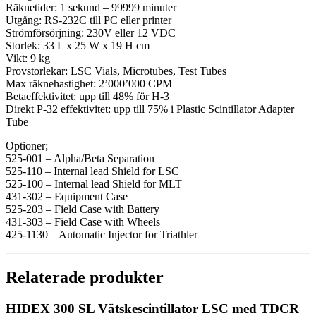
Räknetider: 1 sekund – 99999 minuter
Utgång: RS-232C till PC eller printer
Strömförsörjning: 230V eller 12 VDC
Storlek: 33 L x 25 W x 19 H cm
Vikt: 9 kg
Provstorlekar: LSC Vials, Microtubes, Test Tubes
Max räknehastighet: 2’000’000 CPM
Betaeffektivitet: upp till 48% för H-3
Direkt P-32 effektivitet: upp till 75% i Plastic Scintillator Adapter
Tube
Optioner;
525-001 – Alpha/Beta Separation
525-110 – Internal lead Shield for LSC
525-100 – Internal lead Shield for MLT
431-302 – Equipment Case
525-203 – Field Case with Battery
431-303 – Field Case with Wheels
425-1130 – Automatic Injector for Triathler
Relaterade produkter
HIDEX 300 SL Vätskescintillator LSC med TDCR