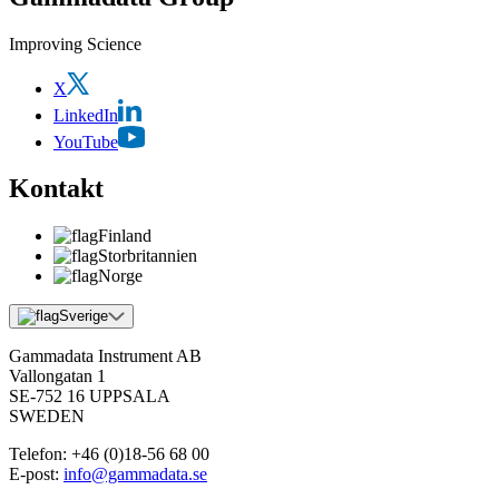
Improving Science
X
LinkedIn
YouTube
Kontakt
Finland
Storbritannien
Norge
Sverige
Gammadata Instrument AB
Vallongatan 1
SE-752 16 UPPSALA
SWEDEN
Telefon:
+46 (0)18-56 68 00
E-post:
info@gammadata.se