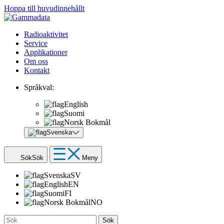
Hoppa till huvudinnehållt
Radioaktivitet
Service
Applikationer
Om oss
Kontakt
Språkval:
English
Suomi
Norsk Bokmål
Svenska
Sök
Sök
Meny
Svenska
SV
English
EN
Suomi
FI
Norsk Bokmål
NO
Sök