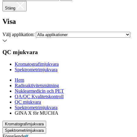
Stäng
Visa
Välj applikation:
QC mjukvara
Kromatografimjukvara
Spektrometrimjukvara
Hem
Radioaktivitetsmätning
Nuklearmedicin och PET
QA/QC Kvalitetskontroll
QC mjukvara
Spektrometrimjukvara
GINA X för MUCHA
Kromatografimjukvara
Spektrometrimjukvara
Föregående