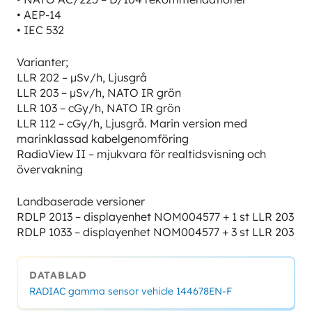
• AEP-14
• IEC 532
Varianter;
LLR 202 – µSv/h, Ljusgrå
LLR 203 – µSv/h, NATO IR grön
LLR 103 – cGy/h, NATO IR grön
LLR 112 – cGy/h, Ljusgrå. Marin version med
marinklassad kabelgenomföring
RadiaView II – mjukvara för realtidsvisning och
övervakning
Landbaserade versioner
RDLP 2013 – displayenhet NOM004577 + 1 st LLR 203
RDLP 1033 – displayenhet NOM004577 + 3 st LLR 203
DATABLAD
RADIAC gamma sensor vehicle 144678EN-F