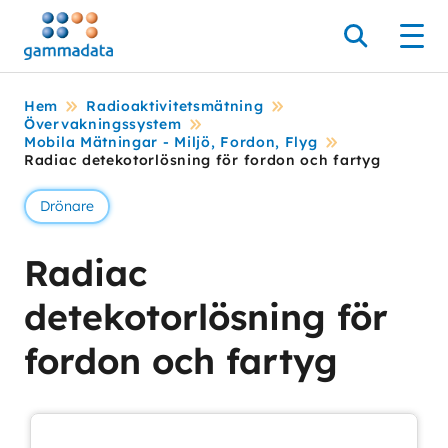
Hoppa
till
Sök
Men
huvudinnehållt
Hem
Radioaktivitetsmätning
Övervakningssystem
Mobila Mätningar - Miljö, Fordon, Flyg
Radiac detekotorlösning för fordon och fartyg
Drönare
Radiac
detekotorlösning för
fordon och fartyg