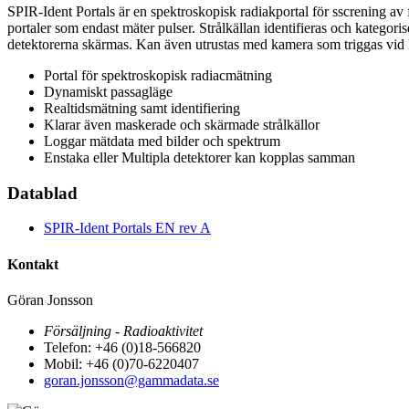
SPIR-Ident Portals är en spektroskopisk radiakportal för sscrening av 
portaler som endast mäter pulser. Strålkällan identifieras och kategorise
detektorerna skärmas. Kan även utrustas med kamera som triggas vid 
Portal för spektroskopisk radiacmätning
Dynamiskt passagläge
Realtidsmätning samt identifiering
Klarar även maskerade och skärmade strålkällor
Loggar mätdata med bilder och spektrum
Enstaka eller Multipla detektorer kan kopplas samman
Datablad
SPIR-Ident Portals EN rev A
Kontakt
Göran Jonsson
Försäljning - Radioaktivitet
Telefon: +46 (0)18-566820
Mobil: +46 (0)70-6220407
goran.jonsson@gammadata.se