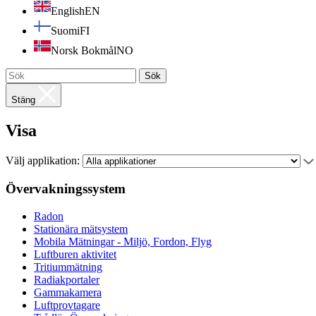
English
EN
Suomi
FI
Norsk Bokmål
NO
Sök
Stäng
Visa
Välj applikation:
Övervakningssystem
Radon
Stationära mätsystem
Mobila Mätningar - Miljö, Fordon, Flyg
Luftburen aktivitet
Tritiummätning
Radiakportaler
Gammakamera
Luftprovtagare