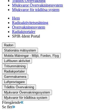
Trådlös Övervakning
Mjukvaror Övervakningssystem
Mjukvaror för trådlösa system
Hem
Radioaktivitetsmätning
Övervakningssystem
Radiakportaler
SPIR-Ident Portal
Radon
Stationära mätsystem
Mobila Mätningar - Miljö, Fordon, Flyg
Luftburen aktivitet
Tritiummätning
Radiakportaler
Gammakamera
Luftprovtagare
Trådlös Övervakning
Mjukvaror Övervakningssystem
Mjukvaror för trådlösa system
Föregående
Se fler