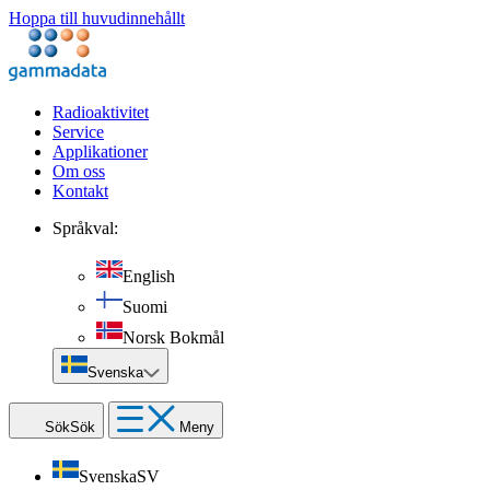
Hoppa till huvudinnehållt
Radioaktivitet
Service
Applikationer
Om oss
Kontakt
Språkval:
English
Suomi
Norsk Bokmål
Svenska
Sök
Sök
Meny
Svenska
SV