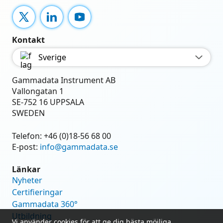
X
LinkedIn
YouTube
Kontakt
Sverige
Gammadata Instrument AB
Vallongatan 1
SE-752 16 UPPSALA
SWEDEN
Telefon:
+46 (0)18-56 68 00
E-post:
info@gammadata.se
Länkar
Nyheter
Certifieringar
Gammadata 360°
Utbildning
Vi använder cookies för att ge dig bästa möjliga