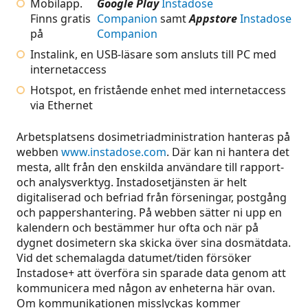
Mobilapp.
Google Play
Instadose
Finns gratis
Companion
samt
Appstore
Instadose
på
Companion
Instalink, en USB-läsare som ansluts till PC med
internetaccess
Hotspot, en fristående enhet med internetaccess
via Ethernet
Arbetsplatsens dosimetriadministration hanteras på
webben
www.instadose.com
. Där kan ni hantera det
mesta, allt från den enskilda användare till rapport-
och analysverktyg. Instadosetjänsten är helt
digitaliserad och befriad från förseningar, postgång
och pappershantering. På webben sätter ni upp en
kalendern och bestämmer hur ofta och när på
dygnet dosimetern ska skicka över sina dosmätdata.
Vid det schemalagda datumet/tiden försöker
Instadose+ att överföra sin sparade data genom att
kommunicera med någon av enheterna här ovan.
Om kommunikationen misslyckas kommer