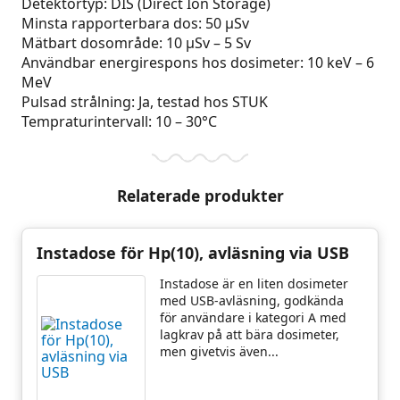
Detektortyp: DIS (Direct Ion Storage)
Minsta rapporterbara dos: 50 µSv
Mätbart dosområde: 10 µSv – 5 Sv
Användbar energirespons hos dosimeter: 10 keV – 6
MeV
Pulsad strålning: Ja, testad hos STUK
Tempraturintervall: 10 – 30°C
Relaterade produkter
Instadose för Hp(10), avläsning via USB
Instadose är en liten dosimeter
med USB-avläsning, godkända
för användare i kategori A med
lagkrav på att bära dosimeter,
men givetvis även...