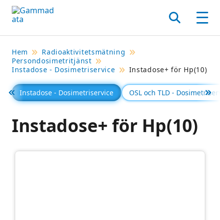
Hoppa
till
Sök
Men
huvudinnehållt
Hem
Radioaktivitetsmätning
Persondosimetritjänst
Instadose - Dosimetriservice
Instadose+ för Hp(10)
Instadose - Dosimetriservice
OSL och TLD - Dosimetriser
Föregående
Se 
Instadose+ för Hp(10)