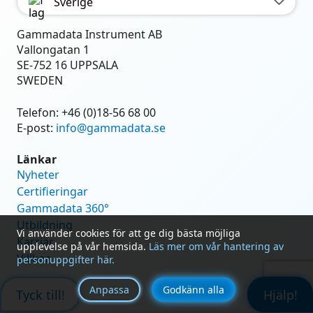
Sverige
Gammadata Instrument AB
Vallongatan 1
SE-752 16 UPPSALA
SWEDEN
Telefon:
+46 (0)18-56 68 00
E-post:
info@gammadata.se
Länkar
Nyheter
Certifieringar
Gammadata 360°
Utbildning
Vi använder cookies för att ge dig bästa möjliga
Karriär
upplevelse på vår hemsida.
Läs mer om vår hantering av
Villkor
personuppgifter här.
Anpassa
Godkänn alla
Tyck till!
Hjälp!