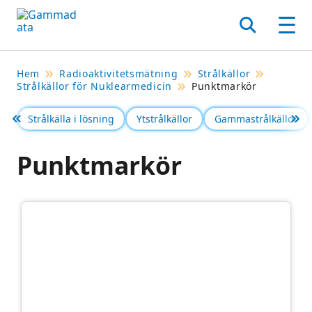
Hoppa
till
Sök
Men
huvudinnehållt
Hem
Radioaktivitetsmätning
Strålkällor
Strålkällor för Nuklearmedicin
Punktmarkör
Strålkälla i lösning
Ytstrålkällor
Gammastrålkällor
Föregående
Se 
Punktmarkör