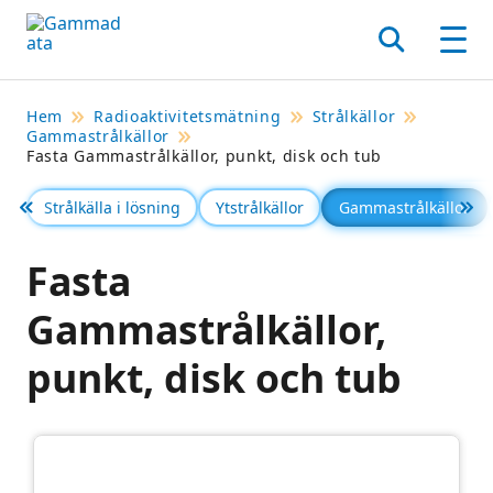
Hoppa
till
Sök
Men
huvudinnehållt
Hem
Radioaktivitetsmätning
Strålkällor
Gammastrålkällor
Fasta Gammastrålkällor, punkt, disk och tub
Strålkälla i lösning
Ytstrålkällor
Gammastrålkällor
Föregående
Se 
Fasta
Gammastrålkällor,
punkt, disk och tub