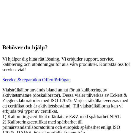
Behöver du hjälp?
Vi hjälper dig hitta rätt lösning. Vi erbjuder support, service,
kalibrering och utbildningar för alla våra produkter. Kontakta oss för
serviceavtal!
Service & reparation
Offertförfrågan
Vialstrålkällor används bland annat för att kalibrering av
aktivitetsmätare (doskalibrator). Dessa vialer tillverkas av Eckert &
Zieglers laboratorier med ISO 17025. Varje strålkälla levereras med
ett certifikat och är aktivitetsbestämd. Till vialstrålkällorna kan vi
erbjuda två typer av certifikat.
1) Kalibreringscertifikat utfärdat av E&Z med spårbarhet NIST.
2) Kalibreringscertifikat med spårbarhet till
primärstandardlaboratorium och europisk spårbarhet enligt ISO
17025, DAkkS. För att uppfylla kraven från