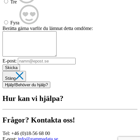
Tre
Fyra
Berätta gärna varför du lämnat detta omdöme:
E-post:
Skicka
Stäng
Hjälp!
Behöver du hjälp?
Hur kan vi hjälpa?
Frågor? Kontakta oss!
Tel:
+46 (0)18-56 68 00
E-post:
info@gammadata.se