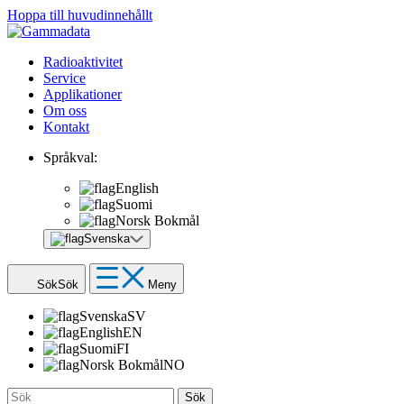
Hoppa till huvudinnehållt
Radioaktivitet
Service
Applikationer
Om oss
Kontakt
Språkval:
English
Suomi
Norsk Bokmål
Svenska
Sök
Sök
Meny
Svenska
SV
English
EN
Suomi
FI
Norsk Bokmål
NO
Sök