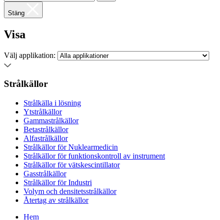
Stäng
Visa
Välj applikation:
Strålkällor
Strålkälla i lösning
Ytstrålkällor
Gammastrålkällor
Betastrålkällor
Alfastrålkällor
Strålkällor för Nuklearmedicin
Strålkällor för funktionskontroll av instrument
Strålkällor för vätskescintillator
Gasstrålkällor
Strålkällor för Industri
Volym och densitetsstrålkällor
Återtag av strålkällor
Hem