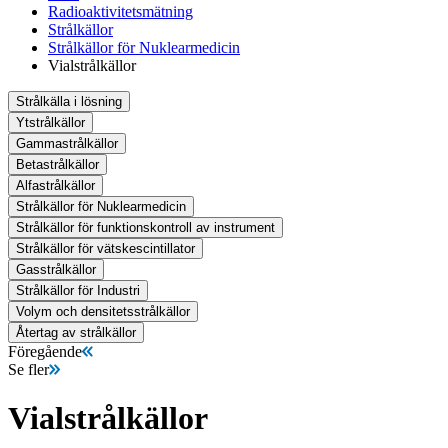
Radioaktivitetsmätning
Strålkällor
Strålkällor för Nuklearmedicin
Vialstrålkällor
Strålkälla i lösning
Ytstrålkällor
Gammastrålkällor
Betastrålkällor
Alfastrålkällor
Strålkällor för Nuklearmedicin
Strålkällor för funktionskontroll av instrument
Strålkällor för vätskescintillator
Gasstrålkällor
Strålkällor för Industri
Volym och densitetsstrålkällor
Återtag av strålkällor
Föregående
Se fler
Vialstrålkällor