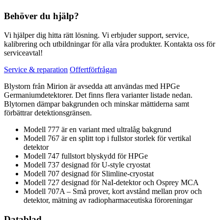
Behöver du hjälp?
Vi hjälper dig hitta rätt lösning. Vi erbjuder support, service,
kalibrering och utbildningar för alla våra produkter. Kontakta oss för
serviceavtal!
Service & reparation
Offertförfrågan
Blystorn från Mirion är avsedda att användas med HPGe
Germaniumdetektorer. Det finns flera varianter listade nedan.
Blytornen dämpar bakgrunden och minskar mättiderna samt
förbättrar detektionsgränsen.
Modell 777 är en variant med ultralåg bakgrund
Modell 767 är en splitt top i fullstor storlek för vertikal
detektor
Modell 747 fullstort blyskydd för HPGe
Modell 737 designad för U-style cryostat
Modell 707 designad för Slimline-cryostat
Modell 727 designad för NaI-detektor och Osprey MCA
Modell 707A – Små prover, kort avstånd mellan prov och
detektor, mätning av radiopharmaceutiska föroreningar
Datablad