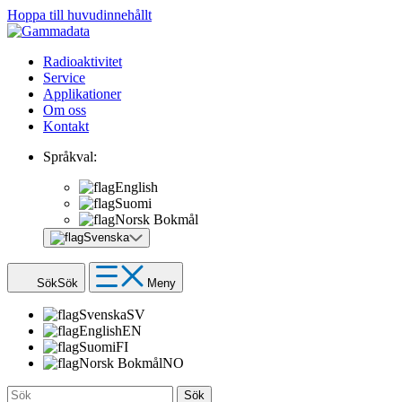
Hoppa till huvudinnehållt
Radioaktivitet
Service
Applikationer
Om oss
Kontakt
Språkval:
English
Suomi
Norsk Bokmål
Svenska
Sök
Sök
Meny
Svenska
SV
English
EN
Suomi
FI
Norsk Bokmål
NO
Sök