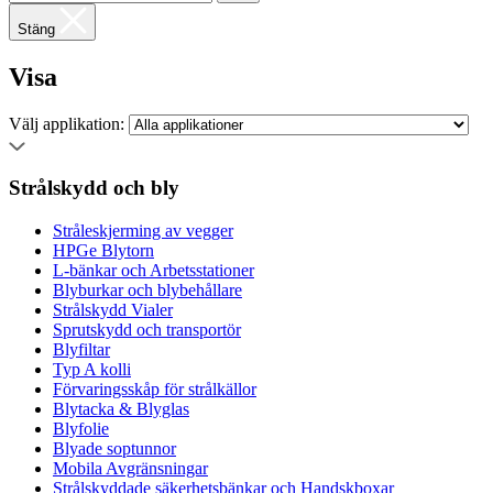
Stäng
Visa
Välj applikation:
Strålskydd och bly
Stråleskjerming av vegger
HPGe Blytorn
L-bänkar och Arbetsstationer
Blyburkar och blybehållare
Strålskydd Vialer
Sprutskydd och transportör
Blyfiltar
Typ A kolli
Förvaringsskåp för strålkällor
Blytacka & Blyglas
Blyfolie
Blyade soptunnor
Mobila Avgränsningar
Strålskyddade säkerhetsbänkar och Handskboxar