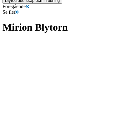
Blyfodrade skåp och inredning
Föregående
Se fler
Mirion Blytorn