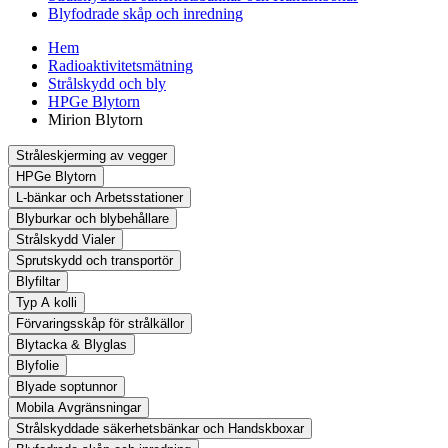
Blyfodrade skåp och inredning
Hem
Radioaktivitetsmätning
Strålskydd och bly
HPGe Blytorn
Mirion Blytorn
Stråleskjerming av vegger
HPGe Blytorn
L-bänkar och Arbetsstationer
Blyburkar och blybehållare
Strålskydd Vialer
Sprutskydd och transportör
Blyfiltar
Typ A kolli
Förvaringsskåp för strålkällor
Blytacka & Blyglas
Blyfolie
Blyade soptunnor
Mobila Avgränsningar
Strålskyddade säkerhetsbänkar och Handskboxar