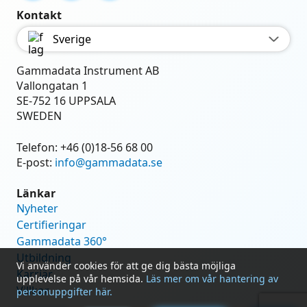
Kontakt
Sverige
Gammadata Instrument AB
Vallongatan 1
SE-752 16 UPPSALA
SWEDEN
Telefon:
+46 (0)18-56 68 00
E-post:
info@gammadata.se
Länkar
Nyheter
Certifieringar
Gammadata 360°
Utbildning
Vi använder cookies för att ge dig bästa möjliga
Karriär
upplevelse på vår hemsida.
Läs mer om vår hantering av
Villkor
personuppgifter här.