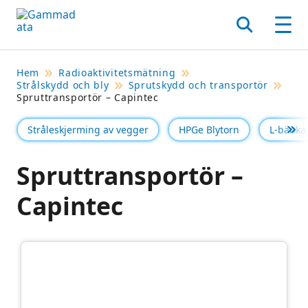
Hoppa
till
Sök
Men
huvudinnehållt
Hem
Radioaktivitetsmätning
Strålskydd och bly
Sprutskydd och transportör
Spruttransportör – Capintec
Stråleskjerming av vegger
HPGe Blytorn
L-bänkar
Se 
Spruttransportör –
Capintec