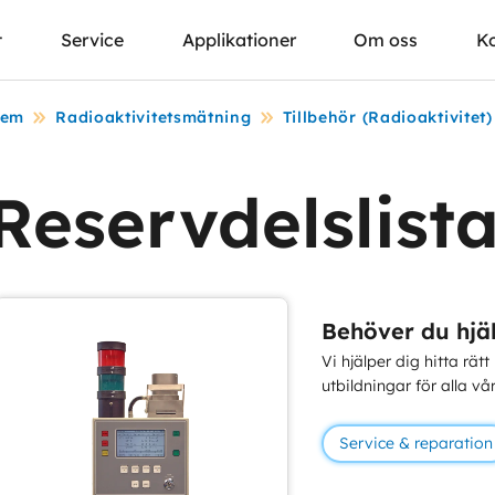
t
Service
Applikationer
Om oss
K
em
Radioaktivitetsmätning
Tillbehör (Radioaktivitet)
Reservdelslist
Behöver du hjä
Vi hjälper dig hitta rätt
utbildningar för alla vå
Service & reparation