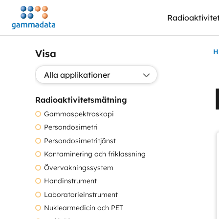
Hoppa
Radioaktivite
till
huvudinnehållt
Visa
H
Välj applikation:
Radioaktivitetsmätning
Gammaspektroskopi
Persondosimetri
Persondosimetritjänst
Kontaminering och friklassning
Övervakningssystem
Handinstrument
Laboratorieinstrument
Nuklearmedicin och PET