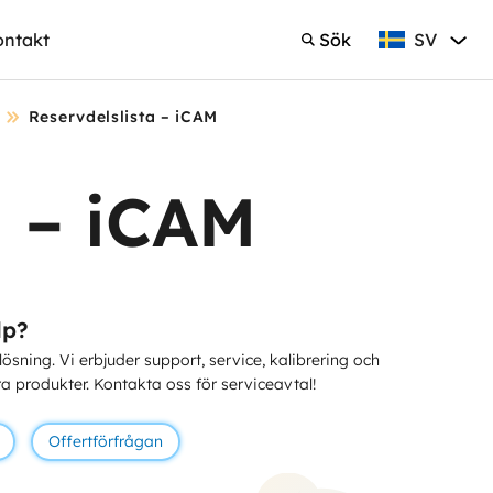
SV
ontakt
Sök
Svenska
Sök
Reservdelslista – iCAM
a – iCAM
lp?
 lösning. Vi erbjuder support, service, kalibrering och
ra produkter. Kontakta oss för serviceavtal!
Offertförfrågan