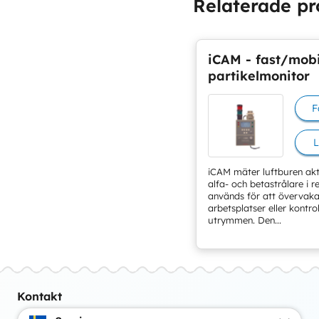
Relaterade pr
iCAM - fast/mobi
partikelmonitor
F
L
iCAM mäter luftburen ak
alfa- och betastrålare i r
används för att övervak
arbetsplatser eller kontro
utrymmen. Den...
Kontakt