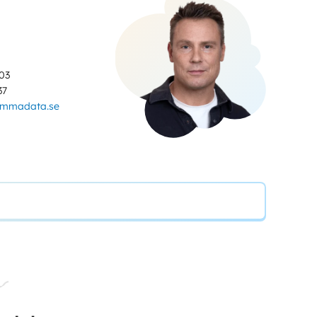
03
37
ammadata.se