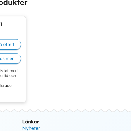
odukter
l
å offert
äs mer
tivtet med
ealtid och
a
llerade
Länkar
Nyheter