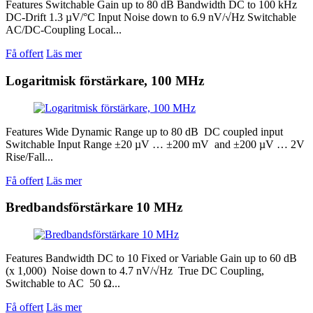
Features Switchable Gain up to 80 dB Bandwidth DC to 100 kHz
DC-Drift 1.3 µV/°C Input Noise down to 6.9 nV/√Hz Switchable
AC/DC-Coupling Local...
Få offert
Läs mer
Logaritmisk förstärkare, 100 MHz
Features Wide Dynamic Range up to 80 dB DC coupled input
Switchable Input Range ±20 µV … ±200 mV and ±200 µV … 2V
Rise/Fall...
Få offert
Läs mer
Bredbandsförstärkare 10 MHz
Features Bandwidth DC to 10 Fixed or Variable Gain up to 60 dB
(x 1,000) Noise down to 4.7 nV/√Hz True DC Coupling,
Switchable to AC 50 Ω...
Få offert
Läs mer