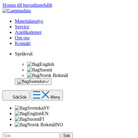
Hoppa till huvudinnehållt
Materialanalys
Service
Applikationer
Om oss
Kontakt
Språkval:
English
Suomi
Norsk Bokmål
Svenska
Sök
Sök
Meny
Svenska
SV
English
EN
Suomi
FI
Norsk Bokmål
NO
Sök