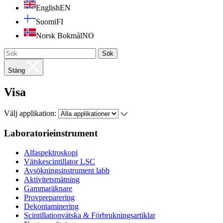
English
EN
Suomi
FI
Norsk Bokmål
NO
Sök
Stäng
Visa
Välj applikation:
Laboratorieinstrument
Alfaspektroskopi
Vätskescintillator LSC
Avsökningsinstrument labb
Aktivitetsmätning
Gammaräknare
Provpreparering
Dekontaminering
Scintillationvätska & Förbrukningsartiklar