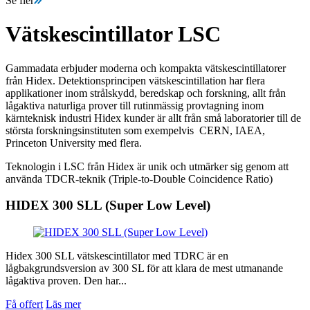
Se fler
Vätskescintillator LSC
Gammadata erbjuder moderna och kompakta vätskescintillatorer
från Hidex. Detektionsprincipen vätskescintillation har flera
applikationer inom strålskydd, beredskap och forskning, allt från
lågaktiva naturliga prover till rutinmässig provtagning inom
kärnteknisk industri Hidex kunder är allt från små laboratorier till de
största forskningsinstituten som exempelvis
CERN, IAEA,
Princeton University med flera.
Teknologin i LSC från Hidex är unik och utmärker sig genom att
använda TDCR-teknik (Triple-to-Double Coincidence Ratio)
HIDEX 300 SLL (Super Low Level)
Hidex 300 SLL vätskescintillator med TDRC är en
lågbakgrundsversion av 300 SL för att klara de mest utmanande
lågaktiva proven. Den har...
Få offert
Läs mer