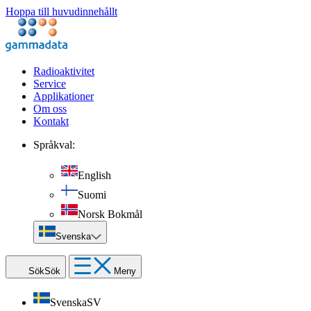
Hoppa till huvudinnehållt
Radioaktivitet
Service
Applikationer
Om oss
Kontakt
Språkval:
English
Suomi
Norsk Bokmål
Svenska
Sök
Sök
Meny
Svenska
SV