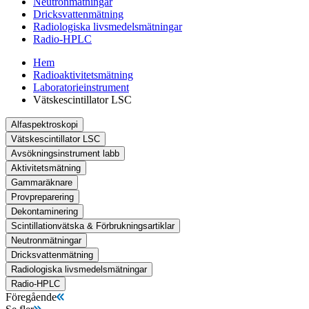
Neutronmätningar
Dricksvattenmätning
Radiologiska livsmedelsmätningar
Radio-HPLC
Hem
Radioaktivitetsmätning
Laboratorieinstrument
Vätskescintillator LSC
Alfaspektroskopi
Vätskescintillator LSC
Avsökningsinstrument labb
Aktivitetsmätning
Gammaräknare
Provpreparering
Dekontaminering
Scintillationvätska & Förbrukningsartiklar
Neutronmätningar
Dricksvattenmätning
Radiologiska livsmedelsmätningar
Radio-HPLC
Föregående