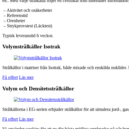
etc. Med varje strålkälla följer ett certifikat som innehåller informatio
– Aktivitet och osäkerheter
– Referenstid
– Orenheter
– Strykprovstest (Läcktest)
Typisk leveranstid 6 veckor.
Volymstrålkällor Isotrak
Strålkällor i matriser från Isotrak, både mixade och enskilda nuklider. 
Få offert
Läs mer
Volym och Densitetsstrålkällor
Strålkällorna i EG-serien erbjuder strålkällor för att simulera jord-, gas
Få offert
Läs mer
Vi använder cookies för att ge dig bästa möjliga upplevelse på vår he