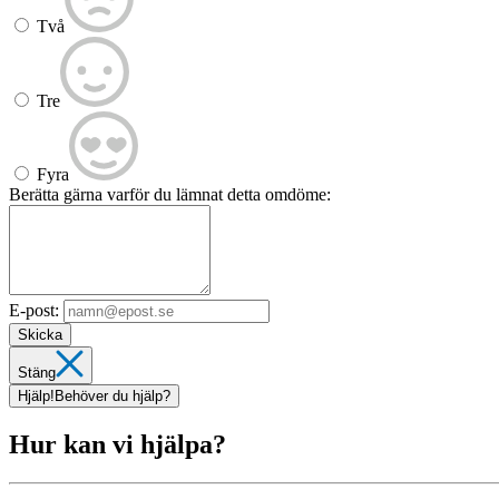
Två
Tre
Fyra
Berätta gärna varför du lämnat detta omdöme:
E-post:
Skicka
Stäng
Hjälp!
Behöver du hjälp?
Hur kan vi hjälpa?