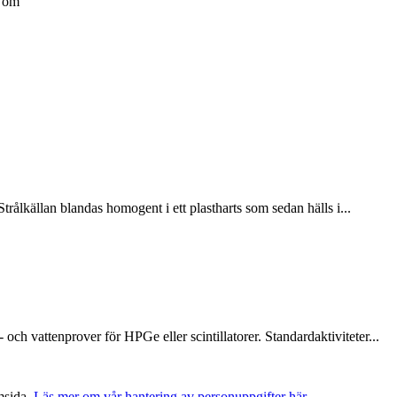
n om
Strålkällan blandas homogent i ett plastharts som sedan hälls i...
- och vattenprover för HPGe eller scintillatorer. Standardaktiviteter...
msida.
Läs mer om vår hantering av personuppgifter här.