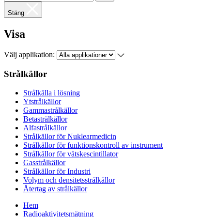
Stäng
Visa
Välj applikation:
Strålkällor
Strålkälla i lösning
Ytstrålkällor
Gammastrålkällor
Betastrålkällor
Alfastrålkällor
Strålkällor för Nuklearmedicin
Strålkällor för funktionskontroll av instrument
Strålkällor för vätskescintillator
Gasstrålkällor
Strålkällor för Industri
Volym och densitetsstrålkällor
Återtag av strålkällor
Hem
Radioaktivitetsmätning