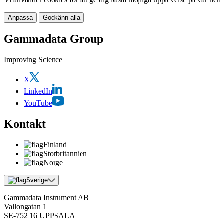
Anpassa
Godkänn alla
Gammadata Group
Improving Science
X
LinkedIn
YouTube
Kontakt
Finland
Storbritannien
Norge
Sverige
Gammadata Instrument AB
Vallongatan 1
SE-752 16 UPPSALA