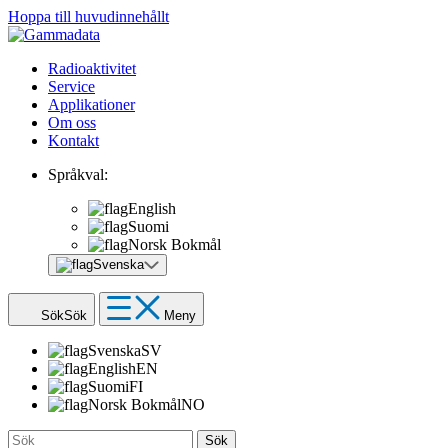
Hoppa till huvudinnehållt
Radioaktivitet
Service
Applikationer
Om oss
Kontakt
Språkval:
English
Suomi
Norsk Bokmål
Svenska
Sök
Sök
Meny
Svenska
SV
English
EN
Suomi
FI
Norsk Bokmål
NO
Sök