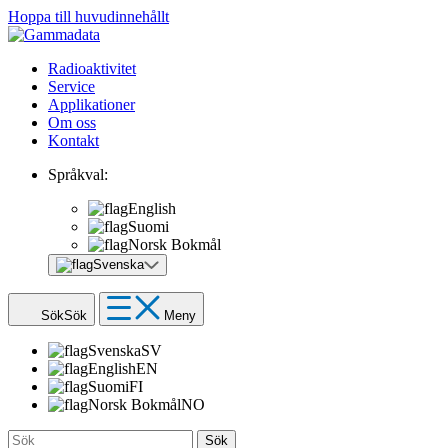
Hoppa till huvudinnehållt
Radioaktivitet
Service
Applikationer
Om oss
Kontakt
Språkval:
English
Suomi
Norsk Bokmål
Svenska
Sök
Sök
Meny
Svenska
SV
English
EN
Suomi
FI
Norsk Bokmål
NO
Sök