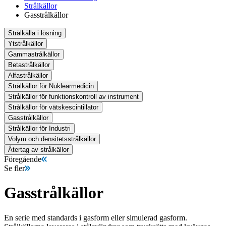
Strålkällor
Gasstrålkällor
Strålkälla i lösning
Ytstrålkällor
Gammastrålkällor
Betastrålkällor
Alfastrålkällor
Strålkällor för Nuklearmedicin
Strålkällor för funktionskontroll av instrument
Strålkällor för vätskescintillator
Gasstrålkällor
Strålkällor för Industri
Volym och densitetsstrålkällor
Återtag av strålkällor
Föregående
Se fler
Gasstrålkällor
En serie med standards i gasform eller simulerad gasform.