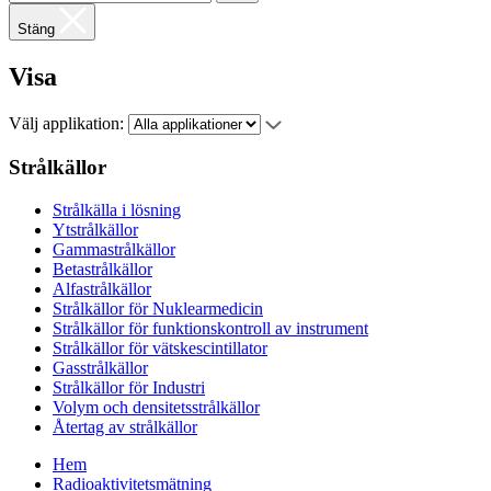
Stäng
Visa
Välj applikation:
Strålkällor
Strålkälla i lösning
Ytstrålkällor
Gammastrålkällor
Betastrålkällor
Alfastrålkällor
Strålkällor för Nuklearmedicin
Strålkällor för funktionskontroll av instrument
Strålkällor för vätskescintillator
Gasstrålkällor
Strålkällor för Industri
Volym och densitetsstrålkällor
Återtag av strålkällor
Hem
Radioaktivitetsmätning