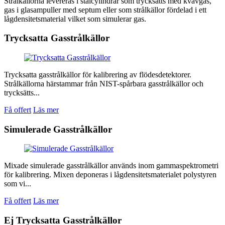
Strålkällorna levereras i stålcylindrar som trycksätts med kvävgas,
gas i glasampuller med septum eller som strålkällor fördelad i ett
lågdensitetsmaterial vilket som simulerar gas.
Trycksatta Gasstrålkällor
Trycksatta gasstrålkällor för kalibrering av flödesdetektorer.
Strålkällorna härstammar från NIST-spårbara gasstrålkällor och
trycksätts...
Få offert
Läs mer
Simulerade Gasstrålkällor
Mixade simulerade gasstrålkällor används inom gammaspektrometri
för kalibrering. Mixen deponeras i lågdensitetsmaterialet polystyren
som vi...
Få offert
Läs mer
Ej Trycksatta Gasstrålkällor