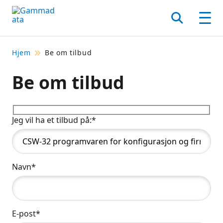
Hopp
til
Søk
Men
hovedinnholdett
Hjem
Be om tilbud
Be om tilbud
Jeg vil ha et tilbud på:*
Navn*
E-post*