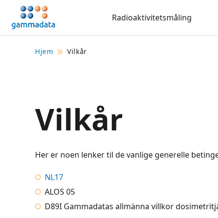
Hopp
Radioaktivitetsmåling
til
hovedinnholdett
Hjem
Vilkår
Vilkår
Her er noen lenker til de vanlige generelle beti
NL17
ALOS 05
D89I Gammadatas allmänna villkor dosimetritj