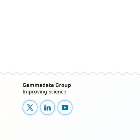
Gammadata Group
Improving Science
X
LinkedIn
YouTube