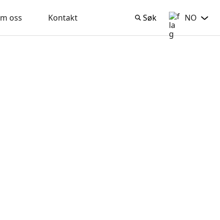
NO
m oss
Kontakt
Søk
Norsk Bokmå
Søk