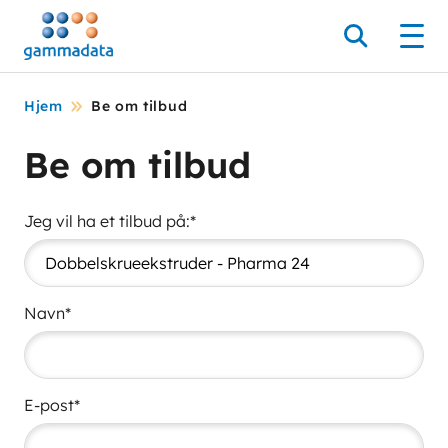
Hopp
til
Søk
Men
hovedinnholdett
Hjem
Be om tilbud
Be om tilbud
Jeg vil ha et tilbud på:*
Navn*
E-post*