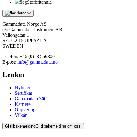
Storbritannia
Norge
Gammadata Norge AS
c/o Gammadata Instrument AB
Vallongatan 1
SE-752 16 UPPSALA
SWEDEN
Telefon:
+46 (0)18 566800
E-post:
info@gammadata.no
Lenker
Nyheter
Sertifikat
Gammadata 360°
Karriere
Opplæring
Vilkår
Gi tilbakemelding
Gi tilbakemelding om oss!