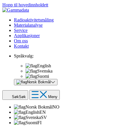
Hopp til hovedinnholdett
Radioaktivitetsmåling
Materialanalyse
Service
Applikasjoner
Om oss
Kontakt
Språkvalg:
English
Svenska
Suomi
Norsk Bokmål
Søk
Søk
Meny
Norsk Bokmål
NO
English
EN
Svenska
SV
Suomi
FI