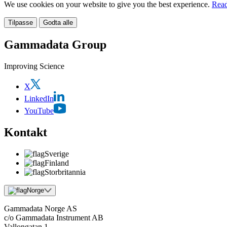
We use cookies on your website to give you the best experience.
Read
Tilpasse
Godta alle
Gammadata Group
Improving Science
X
LinkedIn
YouTube
Kontakt
Sverige
Finland
Storbritannia
Norge
Gammadata Norge AS
c/o Gammadata Instrument AB
Vallongatan 1