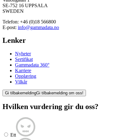
SE-752 16 UPPSALA
SWEDEN
Telefon:
+46 (0)18 566800
E-post:
info@gammadata.no
Lenker
Nyheter
Sertifikat
Gammadata 360°
Karriere
Opplæring
Vilkår
Gi tilbakemelding
Gi tilbakemelding om oss!
Hvilken vurdering gir du oss?
Ett