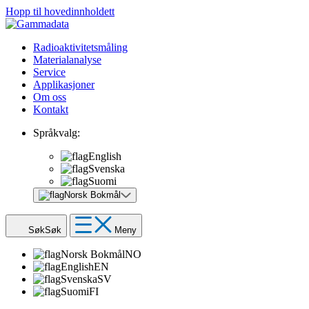
Hopp til hovedinnholdett
Radioaktivitetsmåling
Materialanalyse
Service
Applikasjoner
Om oss
Kontakt
Språkvalg:
English
Svenska
Suomi
Norsk Bokmål
Søk
Søk
Meny
Norsk Bokmål
NO
English
EN
Svenska
SV
Suomi
FI