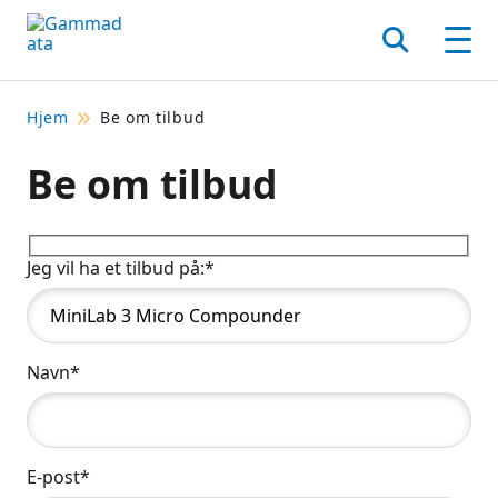
Hopp
til
Søk
Men
hovedinnholdett
Hjem
Be om tilbud
Be om tilbud
Jeg vil ha et tilbud på:*
Navn*
E-post*