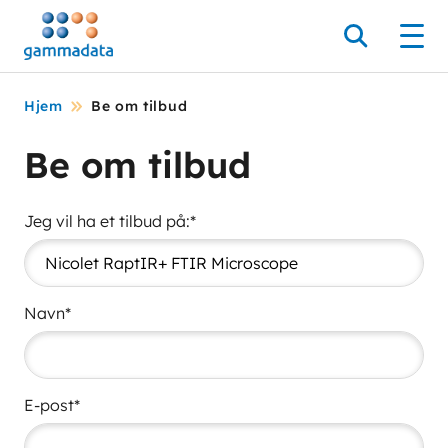
Hopp
til
Søk
Men
hovedinnholdett
Hjem
Be om tilbud
Be om tilbud
Jeg vil ha et tilbud på:*
Navn*
E-post*