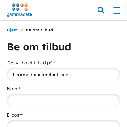
Hopp
til
Søk
Men
hovedinnholdett
Hjem
Be om tilbud
Be om tilbud
Jeg vil ha et tilbud på:*
Navn*
E-post*