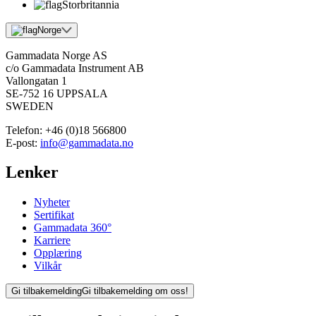
Storbritannia
Norge
Gammadata Norge AS
c/o Gammadata Instrument AB
Vallongatan 1
SE-752 16 UPPSALA
SWEDEN
Telefon:
+46 (0)18 566800
E-post:
info@gammadata.no
Lenker
Nyheter
Sertifikat
Gammadata 360°
Karriere
Opplæring
Vilkår
Gi tilbakemelding
Gi tilbakemelding om oss!