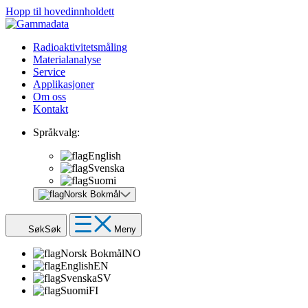
Hopp til hovedinnholdett
Radioaktivitetsmåling
Materialanalyse
Service
Applikasjoner
Om oss
Kontakt
Språkvalg:
English
Svenska
Suomi
Norsk Bokmål
Søk
Søk
Meny
Norsk Bokmål
NO
English
EN
Svenska
SV
Suomi
FI